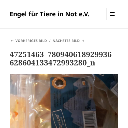
Engel für Tiere in Not e.V.
MENÜ
UND
WIDGETS
VORHERIGES BILD
NÄCHSTES BILD
47251463_780940618929936_
628604133472993280_n