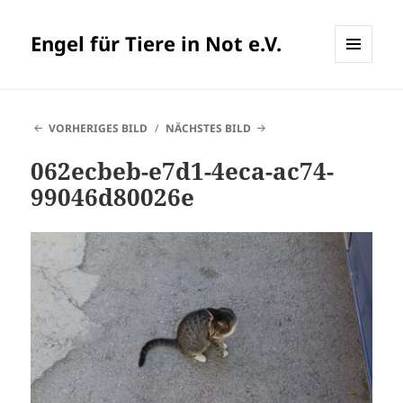
Engel für Tiere in Not e.V.
MENÜ
UND
WIDGETS
VORHERIGES BILD
NÄCHSTES BILD
062ecbeb-e7d1-4eca-ac74-
99046d80026e