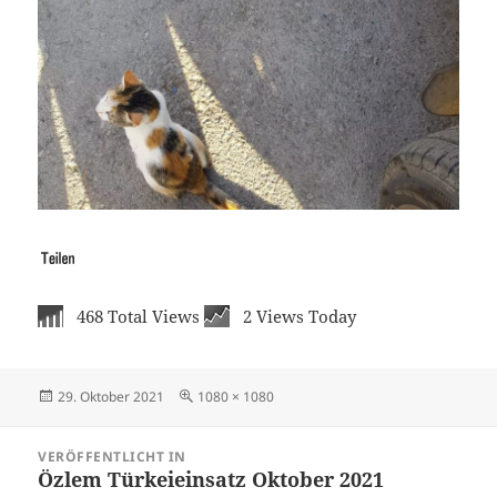
468 Total Views
2 Views Today
Veröffentlicht
Volle
29. Oktober 2021
1080 × 1080
am
Größe
Beitragsnavigation
VERÖFFENTLICHT IN
Özlem Türkeieinsatz Oktober 2021